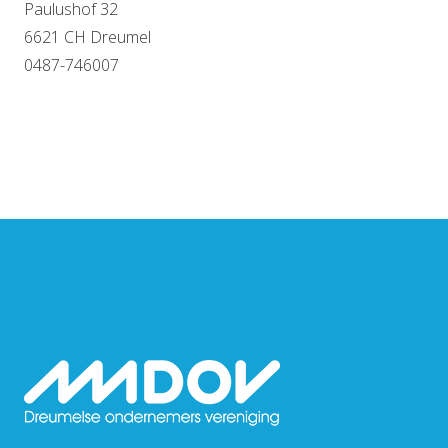
Paulushof 32
6621 CH Dreumel
0487-746007