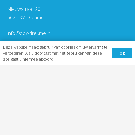
Nieuwstraat 20
6621 KV Dreumel
info@dov-dreumel.nl
Facebook
Deze website maakt gebruik van cookies om uw ervaring te
Ok
verbeteren. Als u doorgaat met het gebruiken van deze
site, gaat u hiermee akkoord.
© Copyright DOV 2026