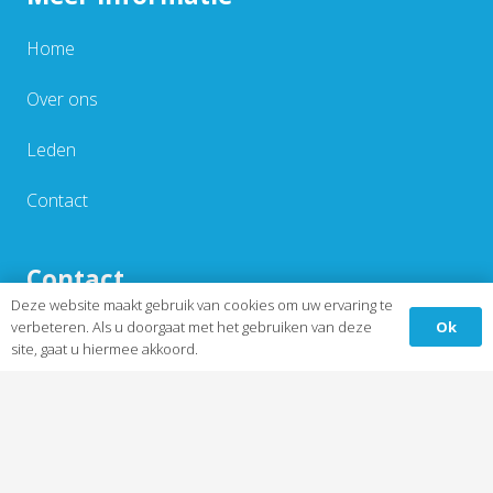
Home
Over ons
Leden
Contact
Contact
Deze website maakt gebruik van cookies om uw ervaring te
Ok
verbeteren. Als u doorgaat met het gebruiken van deze
Nieuwstraat 20
site, gaat u hiermee akkoord.
6621 KV Dreumel
info@dov-dreumel.nl
Facebook