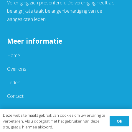
Vereniging zich presenteren. De vereniging heeft als
belangrijkste taak, belangenbehartiging van de
aangesloten leden.
Meer informatie
Home
Over ons
Leden
Contact
Deze website maakt gebruik van cookies om uw ervaring te
Contact
Ok
verbeteren. Als u doorgaat met het gebruiken van deze
site, gaat u hiermee akkoord.